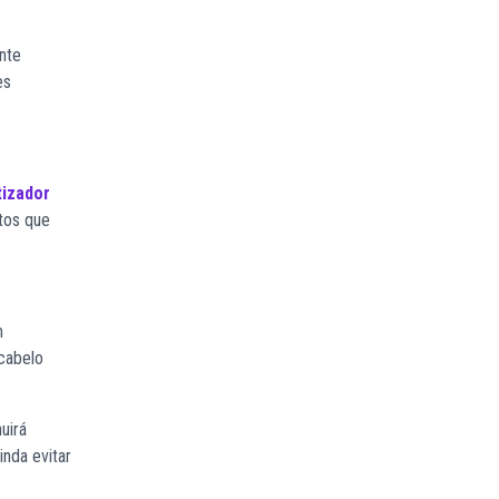
nte
es
izador
tos que
m
cabelo
uirá
nda evitar