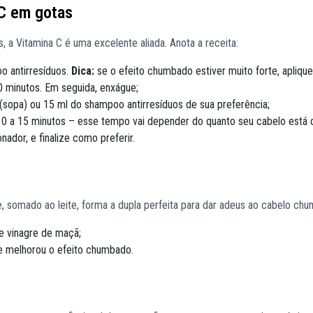
C em gotas
, a Vitamina C é uma excelente aliada. Anota a receita:
o antirresíduos.
Dica:
se o efeito chumbado estiver muito forte, aplique
0 minutos. Em seguida, enxágue;
(sopa) ou 15 ml do shampoo antirresíduos de sua preferência;
e 10 a 15 minutos – esse tempo vai depender do quanto seu cabelo está
ador, e finalize como preferir.
, somado ao leite, forma a dupla perfeita para dar adeus ao cabelo ch
e vinagre de maçã;
ue melhorou o efeito chumbado.