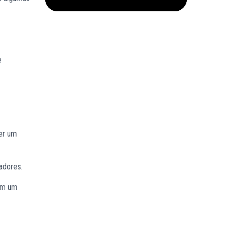
e
er um
adores.
aem um