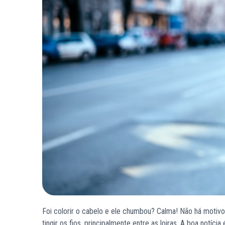
Foi colorir o cabelo e ele chumbou? Calma! Não há motiv
tingir os fios, principalmente entre as loiras. A boa notí