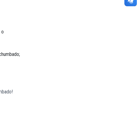
 o
 chumbado;
umbado!