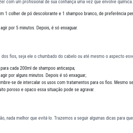
azer com um profissional de sua confiança uma vez que envolve química.
m 1 colher de pó descolorante e 1 shampoo branco, de preferência pe
gir por 5 minutos. Depois, é só enxaguar.
s dos fios, seja ele o chumbado do cabelo ou até mesmo o aspecto esv
o para cada 200ml de shampoo anticaspa;
gir por alguns minutos. Depois é só enxaguar;
mbre-se de intercalar os usos com tratamentos para os fios. Mesmo 
uito poroso e opaco essa situação pode se agravar.
, nada melhor que evitá-lo. Trazemos a seguir algumas dicas para que 