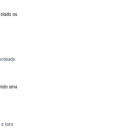
rolado ou
erdeado.
sendo uma
o loiro