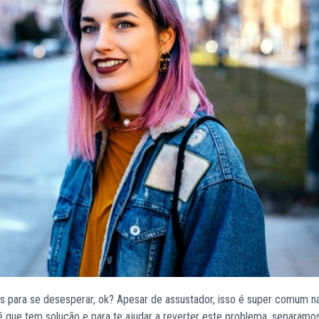
os para se desesperar, ok? Apesar de assustador, isso é super comum n
cia é que tem solução e para te ajudar a reverter este problema, separam