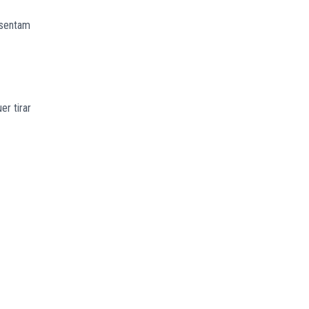
esentam
r tirar