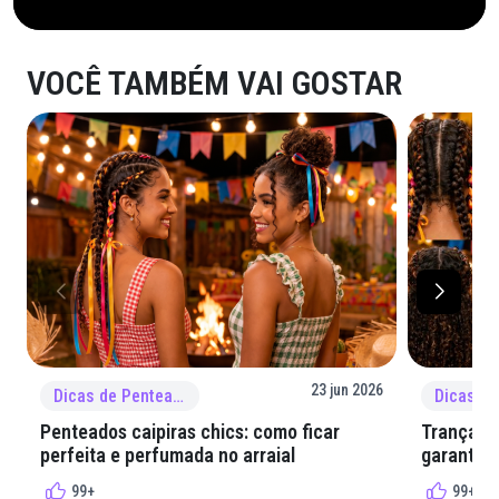
VOCÊ TAMBÉM VAI GOSTAR
23 jun 2026
Dicas de Penteado
Penteados caipiras chics: como ficar
Tranças e
perfeita e perfumada no arraial
garantir 
99+
99+