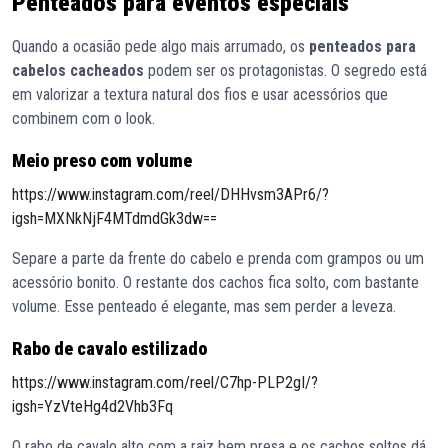
Penteados para eventos especiais
Quando a ocasião pede algo mais arrumado, os
penteados para
cabelos cacheados
podem ser os protagonistas. O segredo está
em valorizar a textura natural dos fios e usar acessórios que
combinem com o look.
Meio preso com volume
https://www.instagram.com/reel/DHHvsm3APr6/?
igsh=MXNkNjF4MTdmdGk3dw==
Separe a parte da frente do cabelo e prenda com grampos ou um
acessório bonito. O restante dos cachos fica solto, com bastante
volume. Esse penteado é elegante, mas sem perder a leveza.
Rabo de cavalo estilizado
https://www.instagram.com/reel/C7hp-PLP2gI/?
igsh=YzVteHg4d2Vhb3Fq
O rabo de cavalo alto com a raiz bem presa e os cachos soltos dá