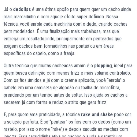
Já o
dedoliss
é uma ótima opção para quem quer um cacho ainda
mais marcadinho e com aquele efeito super definido. Nessa
técnica, você enrola cada mechinha com o dedo, criando cachos
bem modelados. É uma finalização mais trabalhosa, mas que
entrega um resultado lindo, principalmente em penteados que
exigem cachos bem formadinhos nas pontas ou em áreas
específicas do cabelo, como a franja.
Outra técnica que muitas cacheadas amam é o
plopping
, ideal para
quem busca definição com menos frizz e mais volume controlado.
Com os fios úmidos e já com o creme aplicado, você “enrola” o
cabelo em uma camiseta de algodão ou toalha de microfibra,
prendendo por um tempo antes de soltar. Isso ajuda os cachos a
secarem já com forma e reduz o atrito que gera frizz.
E, para quem ama praticidade, a técnica
rake and shake
pode ser
a solução perfeita. É só “pentear” os fios com os dedos (como um
rastelo, por isso o nome “rake”) e depois sacudir as mechas com
leveza. Essa sacudidinha ativa os cachos e ajuda a garantir um