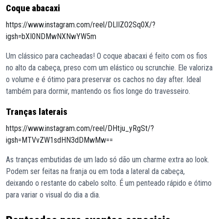
Coque abacaxi
https://www.instagram.com/reel/DLlIZO2Sq0X/?
igsh=bXI0NDMwNXNwYW5m
Um clássico para cacheadas! O coque abacaxi é feito com os fios
no alto da cabeça, preso com um elástico ou scrunchie. Ele valoriza
o volume e é ótimo para preservar os cachos no day after. Ideal
também para dormir, mantendo os fios longe do travesseiro.
Tranças laterais
https://www.instagram.com/reel/DHtju_yRgSt/?
igsh=MTVvZW1sdHN3dDMwMw==
As tranças embutidas de um lado só dão um charme extra ao look.
Podem ser feitas na franja ou em toda a lateral da cabeça,
deixando o restante do cabelo solto. É um penteado rápido e ótimo
para variar o visual do dia a dia.