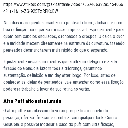
https://www.tiktok.com/@zx.santana/video/756746638285454056
4?_r=1&_t=ZS-925TzRFKcBW
Nos dias mais quentes, manter um penteado firme, alinhado e com
boa definição pode parecer missão impossível, especialmente para
quem tem cabelos ondulados, cacheados e crespos. O calor, o suor
e a umidade mexem diretamente na estrutura da curvatura, fazendo
penteados desmancharem mais rápido do que o esperado.
É justamente nesses momentos que a ultra modelagem e a alta
fixação do GelaCola fazem toda a diferença, garantindo
sustentação, definição e um day after longo. Por isso, antes de
conhecer as ideias de penteados, vale entender como essa fixação
poderosa trabalha a favor da sua rotina no verão.
Afro Puff alto estruturado
O afro puff é um clássico do verão porque tira o cabelo do
pescoço, oferece frescor e combina com qualquer look. Com o
GelaCola, é possível modelar a base do puff com ultra fixação,