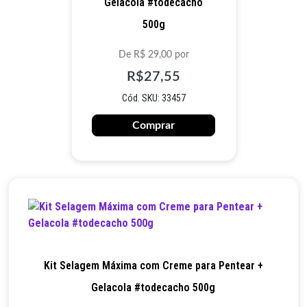
Gelacola #todecacho
500g
De R$ 29,00 por
R$27,55
Cód. SKU: 33457
Comprar
Kit Selagem Máxima com Creme para Pentear +
Gelacola #todecacho 500g