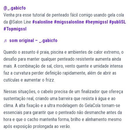
@_.gabicfo
Venha pra esse tutorial de penteado fácil comigo usando gela cola
da @Salon Line
#salonline
#migssalonline
#heymigssl
#publiSL
#Topmigssl
♬ som original – _.gabicfo
Quando o assunto é praia, piscina e ambientes de calor extremo, o
desafio para manter qualquer penteado resistente aumenta ainda
mais. A combinação de sal, cloro, vento quente e umidade intensa
faz a curvatura perder definição rapidamente, além de abrir as
cutículas e aumentar o frizz.
Nessas situações, o cabelo precisa de um finalizador que ofereça
sustentação real, criando uma barreira que resista à água e ao
clima. A alta fixação e a ultra modelagem do GelaCola tornam-se
essenciais para garantir que o penteado não desmanche antes da
hora e que o cacho mantenha forma, brilho e alinhamento mesmo
após exposição prolongada ao verão.