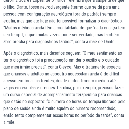
Carolina Soares Lopes, de 31 anos, relembra que a suspeita de que
o filho, Dante, fosse neurodivergente (termo que se dá para uma
pessoa com configuração neurológica fora do padrão) sempre
existiu, mas que até hoje não foi possível formalizar o diagnóstico:
“Muitos médicos ainda têm a mentalidade de que ‘cada criança tem
seu tempo’, o que muitas vezes pode ser verdade, mas também
abre brecha para diagnósticos tardios”, conta a mãe de Dante.
Após o diagnóstico, mais desafios seguem: “O meu sentimento ao
ter o diagnóstico foi a preocupação em dar o auxílio e o cuidado
que meu irmão precisa”, conta Gleyce. Mas o tratamento especial
que crianças e adultos no espectro necessitam ainda é de difícil
acesso em todas as frentes, desde o atendimento médico até
vagas em escolas e creches. Carolina, por exemplo, precisou fazer
um curso especial de acompanhamento terapêutico para crianças
que estão no espectro: “O número de horas de terapia liberado pelo
plano de saúde ainda é muito aquém do número recomendado,
então tento complementar essas horas no período da tarde”, conta
a mãe.