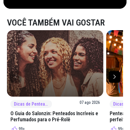
VOCÊ TAMBÉM VAI GOSTAR
07 ago 2026
Dicas de Penteado
O Guia do Salonzin: Penteados Incríveis e
Penteados
Perfumados para o Pré-Rolê
perfeita 
99+
99+