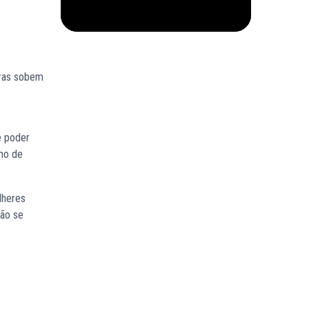
uras sobem
e poder
imo de
lheres
não se