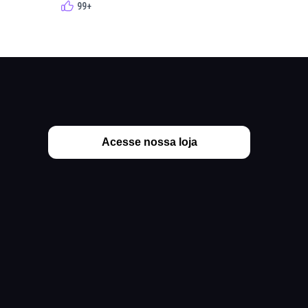
99+
99+
Acesse nossa loja