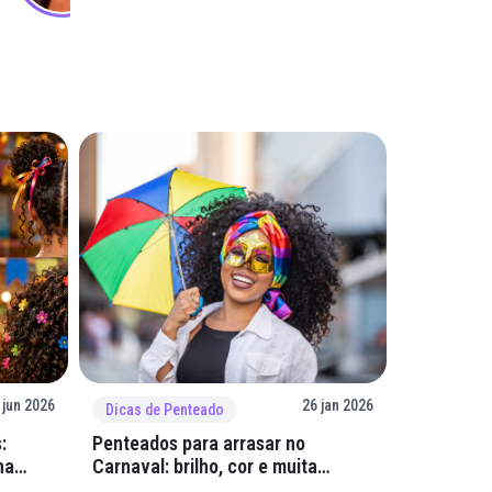
 jun 2026
26 jan 2026
Dicas de Penteado
Dicas de 
:
Penteados para arrasar no
GelaCola:
na
Carnaval: brilho, cor e muita
mega resi
criatividade