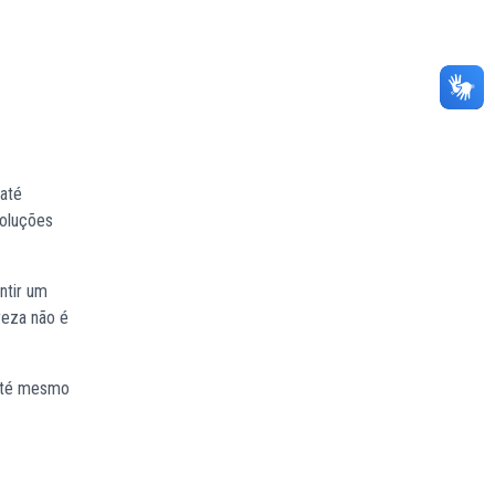
 até
soluções
ntir um
reza não é
 até mesmo