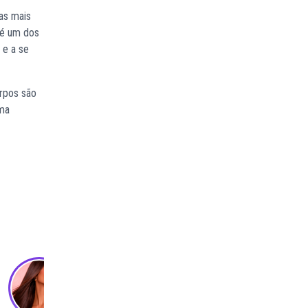
pas mais
 é um dos
 e a se
orpos são
rma