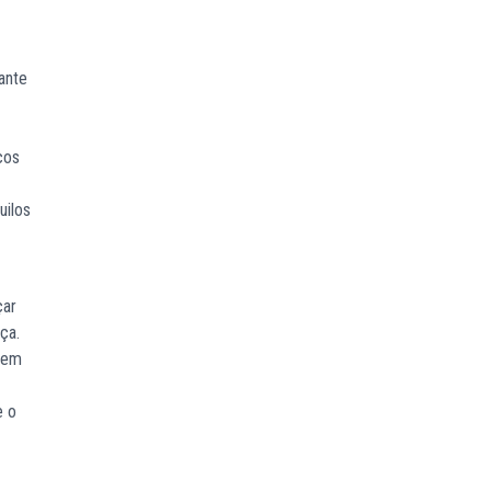
ante
cos
uilos
çar
ça.
ecem
e o