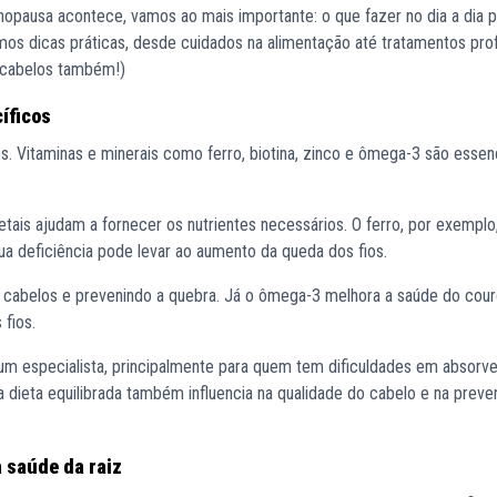
pausa acontece, vamos ao mais importante: o que fazer no dia a dia pa
imos dicas práticas, desde cuidados na alimentação até tratamentos prof
e cabelos também!)
íficos
. Vitaminas e minerais como ferro, biotina, zinco e ômega-3 são essenc
tais ajudam a fornecer os nutrientes necessários. O ferro, por exemplo
sua deficiência pode levar ao aumento da queda dos fios.
 os cabelos e prevenindo a quebra. Já o ômega-3 melhora a saúde do cou
 fios.
um especialista, principalmente para quem tem dificuldades em absorve
a dieta equilibrada também influencia na qualidade do cabelo e na prev
 saúde da raiz