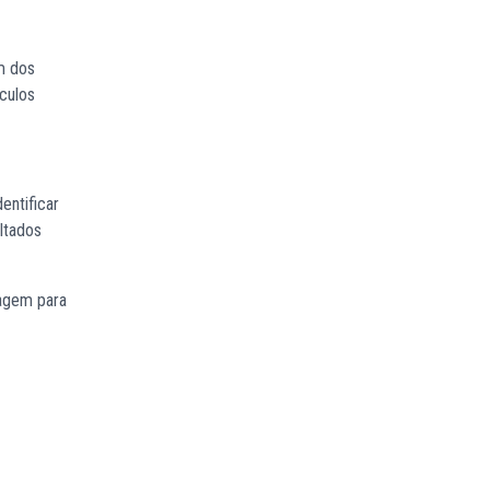
um dos
ículos
entificar
ltados
dagem para