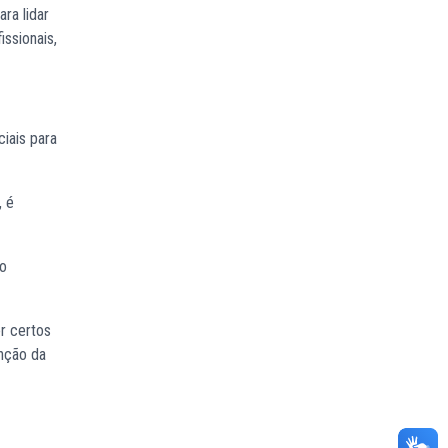
ra lidar
issionais,
iais para
, é
ro
r certos
enção da