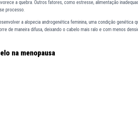
avorece a quebra. Outros fatores, como estresse, alimentação inadequad
sse processo.
senvolver a alopecia androgenética feminina, uma condição genética q
rre de maneira difusa, deixando o cabelo mais ralo e com menos dens
belo na menopausa