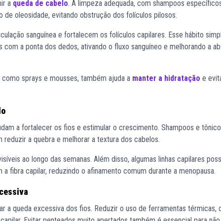
ir a
queda de cabelo
. A limpeza adequada, com shampoos específico
o de oleosidade, evitando obstrução dos folículos pilosos.
ulação sanguínea e fortalecem os folículos capilares. Esse hábito sim
es com a ponta dos dedos, ativando o fluxo sanguíneo e melhorando a a
l, como sprays e mousses, também ajuda a
manter a hidratação
e evit
lo
judam a fortalecer os fios e estimular o crescimento. Shampoos e tônic
m reduzir a quebra e melhorar a textura dos cabelos.
isíveis ao longo das semanas. Além disso, algumas linhas capilares po
m a fibra capilar, reduzindo o afinamento comum durante a menopausa.
xcessiva
tar a queda excessiva dos fios. Reduzir o uso de ferramentas térmicas,
 capilar. Evitar penteados muito apertados também é essencial para não