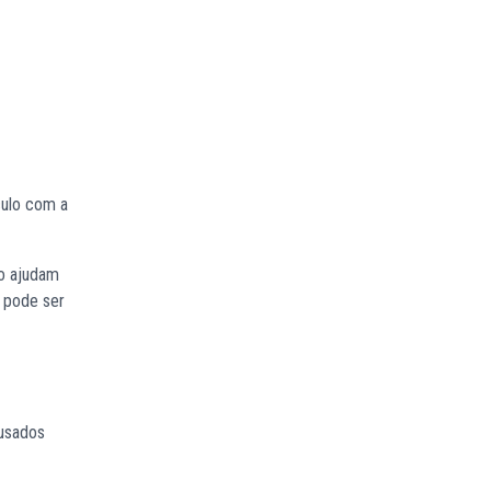
culo com a
do ajudam
s pode ser
 usados