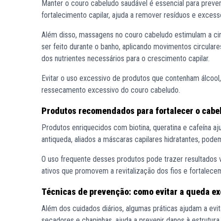
Manter o couro cabeludo saudável é essencial para preven
fortalecimento capilar, ajuda a remover resíduos e excess
Além disso, massagens no couro cabeludo estimulam a circ
ser feito durante o banho, aplicando movimentos circular
dos nutrientes necessários para o crescimento capilar.
Evitar o uso excessivo de produtos que contenham álcoo
ressecamento excessivo do couro cabeludo.
Produtos recomendados para fortalecer o cabe
Produtos enriquecidos com biotina, queratina e cafeína a
antiqueda, aliados a máscaras capilares hidratantes, pode
O uso frequente desses produtos pode trazer resultados v
ativos que promovem a revitalização dos fios e fortalece
Técnicas de prevenção: como evitar a queda e
Além dos cuidados diários, algumas práticas ajudam a evi
secadores e chapinhas, ajuda a prevenir danos à estrutura