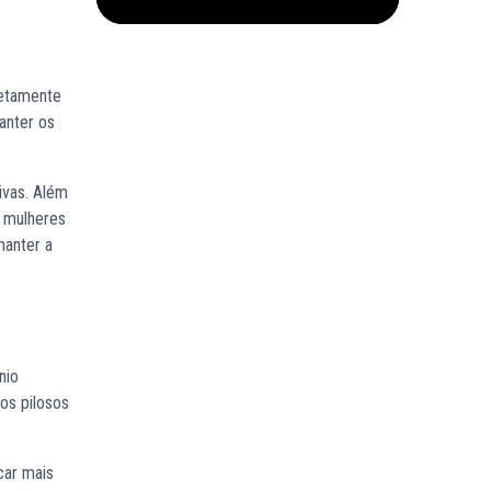
retamente
anter os
ivas. Além
s mulheres
manter a
nio
os pilosos
car mais