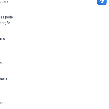
s para
ples pode
bsorção
ar o
os
ssuem
 como