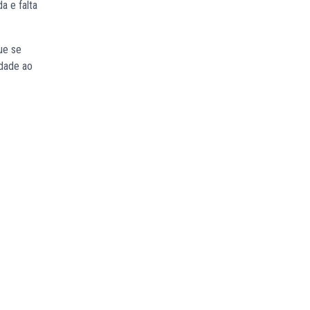
a e falta
ue se
idade ao