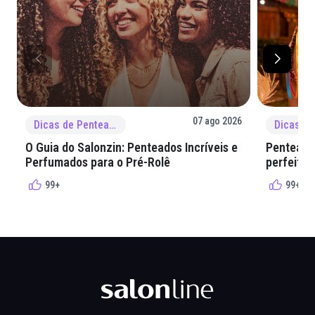
07 ago 2026
Dicas de Penteado
O Guia do Salonzin: Penteados Incríveis e
Penteados
Perfumados para o Pré-Rolê
perfeita 
99+
99+