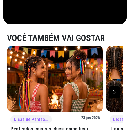
VOCÊ TAMBÉM VAI GOSTAR
23 jun 2026
Dicas de Penteado
Penteados caipiras chics: como ficar
Tranças e