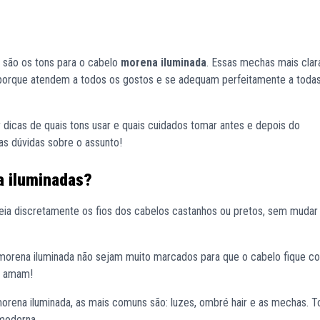
 são os tons para o cabelo
morena iluminada
. Essas mechas mais clar
 porque atendem a todos os gostos e se adequam perfeitamente a toda
 dicas de quais tons usar e quais cuidados tomar antes e depois do
as dúvidas sobre o assunto!
a iluminadas?
reia discretamente os fios dos cabelos castanhos ou pretos, sem mudar
 morena iluminada não sejam muito marcados para que o cabelo fique c
s amam!
morena iluminada, as mais comuns são: luzes, ombré hair e as mechas. T
 moderna.