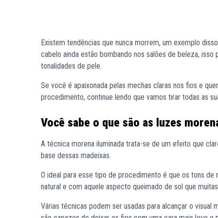
Existem tendências que nunca morrem, um exemplo disso
cabelo ainda estão bombando nos salões de beleza, isso
tonalidades de pele.
Se você é apaixonada pelas mechas claras nos fios e quer
procedimento, continue lendo que vamos tirar todas as su
Você sabe o que são as luzes moren
A técnica morena iluminada trata-se de um efeito que cla
base dessas madeixas.
O ideal para esse tipo de procedimento é que os tons de
natural e com aquele aspecto queimado de sol que muita
Várias técnicas podem ser usadas para alcançar o visual 
são capazes de deixar os fios com uma cara mais leve e