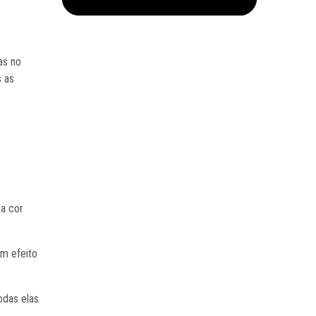
as no
s as
 a cor
om efeito
odas elas