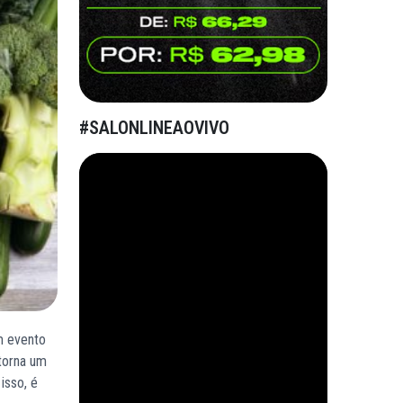
#SALONLINEAOVIVO
m evento
 torna um
isso, é