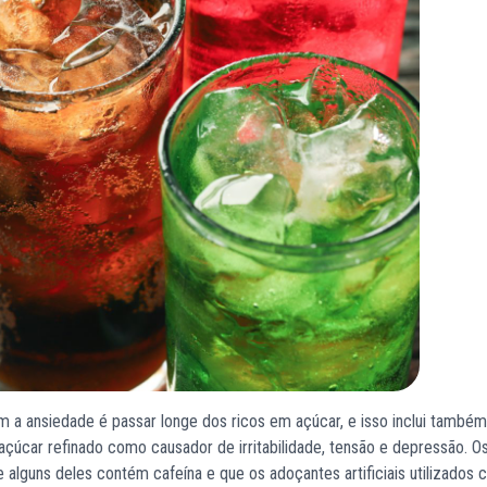
 a ansiedade é passar longe dos ricos em açúcar, e isso inclui também
çúcar refinado como causador de irritabilidade, tensão e depressão. O
 alguns deles contém cafeína e que os adoçantes artificiais utilizados