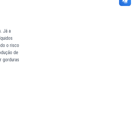
. Já a
íquidos
ndo o risco
rodução de
r gorduras