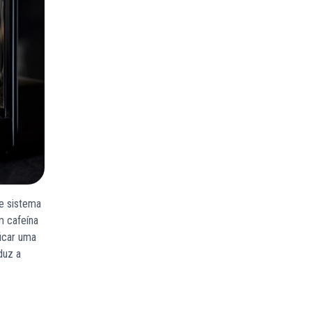
se sistema
m cafeína
ficar uma
duz a