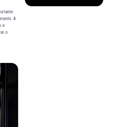
ortante:
amento. A
o e
car o