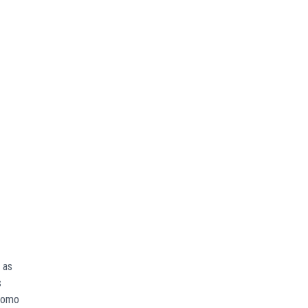
 as
s
 como