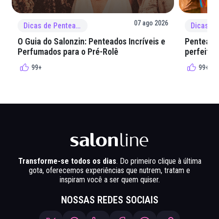
07 ago 2026
Dicas de Penteado
O Guia do Salonzin: Penteados Incríveis e
Penteados
Perfumados para o Pré-Rolê
perfeita 
99+
99+
Transforme-se todos os dias
. Do primeiro clique à última
gota, oferecemos experiências que nutrem, tratam e
inspiram você a ser quem quiser.
NOSSAS REDES SOCIAIS