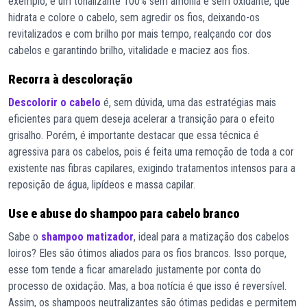
exemplo, é um tonalizante 100% sem amônia e sem oxidante, que
hidrata e colore o cabelo, sem agredir os fios, deixando-os
revitalizados e com brilho por mais tempo, realçando cor dos
cabelos e garantindo brilho, vitalidade e maciez aos fios.
Recorra à descoloração
Descolorir o cabelo
é, sem dúvida, uma das estratégias mais
eficientes para quem deseja acelerar a transição para o efeito
grisalho. Porém, é importante destacar que essa técnica é
agressiva para os cabelos, pois é feita uma remoção de toda a cor
existente nas fibras capilares, exigindo tratamentos intensos para a
reposição de água, lipídeos e massa capilar.
Use e abuse do shampoo para cabelo branco
Sabe o
shampoo matizador
, ideal para a matização dos cabelos
loiros? Eles são ótimos aliados para os fios brancos. Isso porque,
esse tom tende a ficar amarelado justamente por conta do
processo de oxidação. Mas, a boa notícia é que isso é reversível.
Assim, os shampoos neutralizantes são ótimas pedidas e permitem