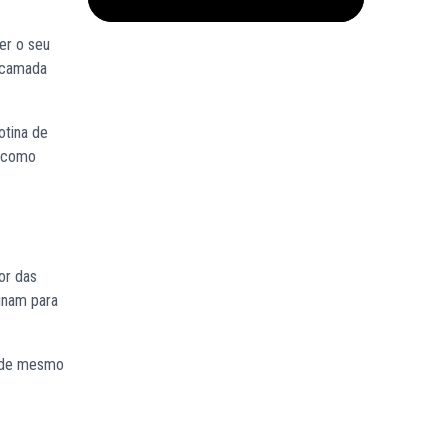
er o seu
a camada
otina de
e como
or das
inam para
idade mesmo