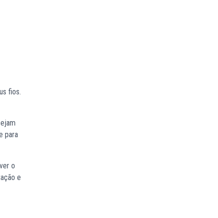
s fios.
sejam
e para
ver o
tação e