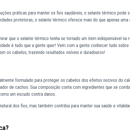
uções práticas para manter os fios saudáveis, o selante térmico pode s
iedades protetoras, o selante térmico oferece mais do que apenas um
rar que o selante térmico tenha se tornado um item indispensável na r
ticidade é tudo que a gente quer! Vem com a gente conhecer tudo sobr
om os cabelos, trazendo resultados visíveis e duradouros!
almente formulado para proteger os cabelos dos efeitos nocivos do cal
lador de cachos. Sua composição conta com ingredientes que se comb
o como um escudo contra danos.
o natural dos fios, mas também contribui para manter sua saúde e vital
ca?