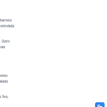
barreira
controlada
. Outro
mais
entes
aliado
 fios,