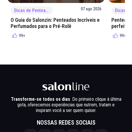
07 ago 2026
Dicas de Penteado
O Guia do Salonzin: Penteados Incríveis e
Penteados
Perfumados para o Pré-Rolê
perfeita 
99+
99+
Transforme-se todos os dias
. Do primeiro clique à última
gota, oferecemos experiências que nutrem, tratam e
inspiram você a ser quem quiser.
NOSSAS REDES SOCIAIS