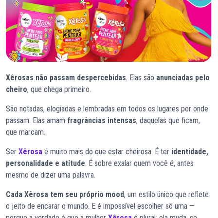
Xêrosas não passam despercebidas
. Elas são
anunciadas pelo
cheiro
, que chega primeiro.
São notadas, elogiadas e lembradas em todos os lugares por onde
passam. Elas amam
fragrâncias intensas
, daquelas que ficam,
que marcam.
Ser
Xêrosa
é muito mais do que estar cheirosa. É ter
identidade,
personalidade e atitude
. É sobre exalar quem você é, antes
mesmo de dizer uma palavra.
Cada Xêrosa tem seu próprio mood
, um estilo único que reflete
o jeito de encarar o mundo. E é impossível escolher só uma —
porque a verdade é que a mulher
Xêrosa
é plural: ela muda, se