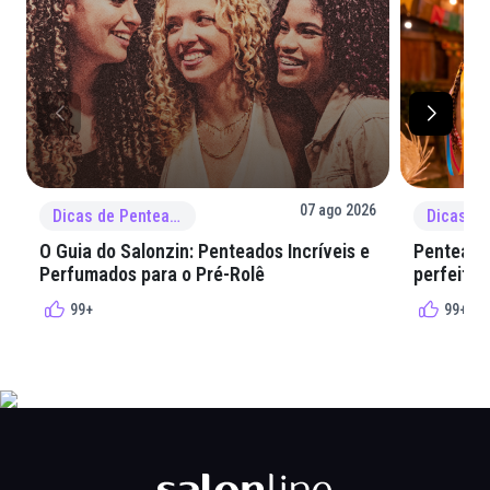
07 ago 2026
Dicas de Penteado
O Guia do Salonzin: Penteados Incríveis e
Penteados
Perfumados para o Pré-Rolê
perfeita 
99+
99+