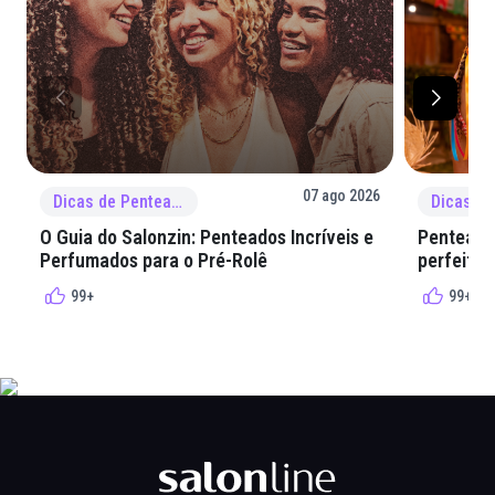
07 ago 2026
Dicas de Penteado
O Guia do Salonzin: Penteados Incríveis e
Penteados
Perfumados para o Pré-Rolê
perfeita 
99+
99+