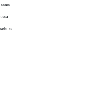
o couro
touca
selar as