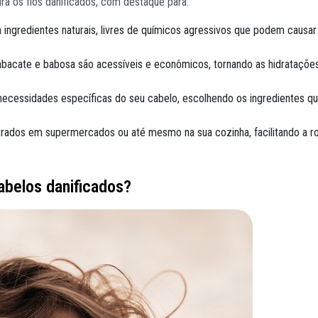
ara os fios danificados, com destaque para:
am ingredientes naturais, livres de químicos agressivos que podem causar
 abacate e babosa são acessíveis e econômicos, tornando as hidrataçõe
 necessidades específicas do seu cabelo, escolhendo os ingredientes q
trados em supermercados ou até mesmo na sua cozinha, facilitando a ro
abelos danificados?