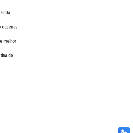
 ainda
s caseiras
ue melhor
tina de