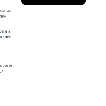
nte, são
como
perar a
 a saúde
ca que os
, a