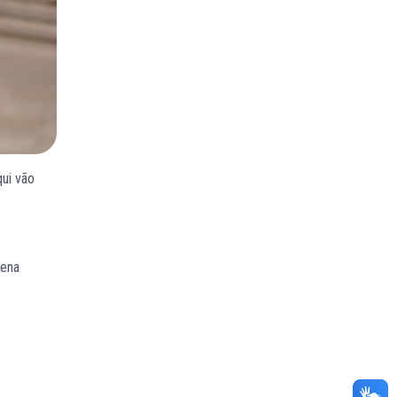
qui vão
uena