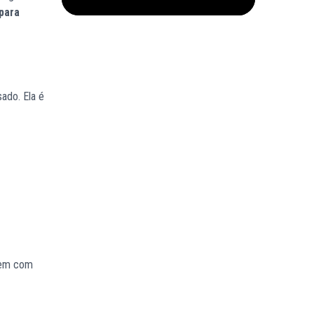
 para
ado. Ela é
frem com