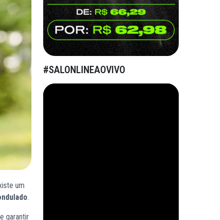
#SALONLINEAOVIVO
xiste um
ondulado
.
 e garantir