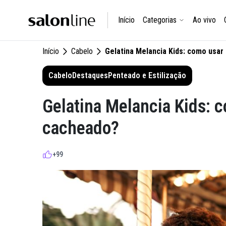
Início
Categorias
Ao vivo
Início
Cabelo
Gelatina Melancia Kids: como usar 
Cabelo
Destaques
Penteado e Estilização
Gelatina Melancia Kids: c
cacheado?
+99