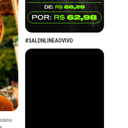
#SALONLINEAOVIVO
rodutos
a