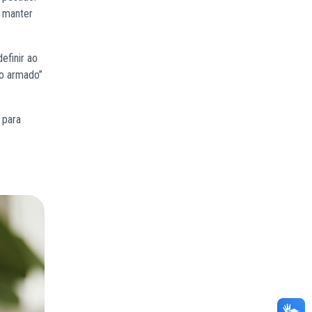
a manter
efinir ao
lo armado”
 para