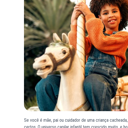
Se você é mãe, pai ou cuidador de uma criança cacheada, s
certos. O universo capilar infantil tem crescido muito, 