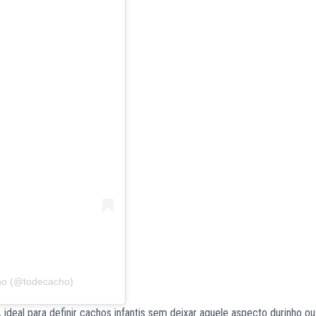
ho (@todecacho)
, ideal para definir cachos infantis sem deixar aquele aspecto durinho o