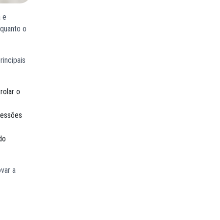
 e
 quanto o
rincipais
rolar o
gressões
do
var a