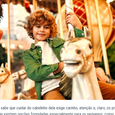
abe que cuidar do cabelinho dela exige carinho, atenção e, claro, os p
e hoje existem opções formuladas especialmente para os pequenos, como 