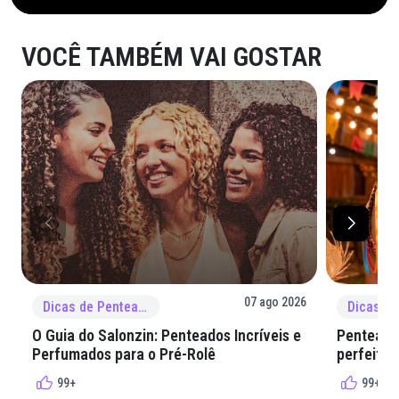
VOCÊ TAMBÉM VAI GOSTAR
07 ago 2026
Dicas de Penteado
O Guia do Salonzin: Penteados Incríveis e
Penteados
Perfumados para o Pré-Rolê
perfeita 
99+
99+