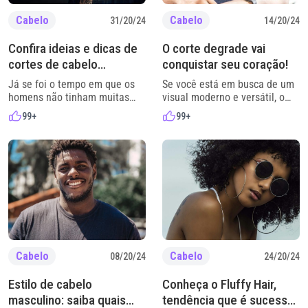
Cabelo
Cabelo
31/20/24
14/20/24
Confira ideias e dicas de
O corte degrade vai
cortes de cabelo
conquistar seu coração!
masculino
Já se foi o tempo em que os
Se você está em busca de um
homens não tinham muitas
visual moderno e versátil, o
opções de como estilizar os
corte degradê pode ser a
99+
99+
cabelos. Hoje, existe uma
escolha perfeita para renovar
infinidade de cortes de cabelo
o seu estilo. Também
masculino que atendem todos
conhecido como “cabelo efeito
os tipos de fios e
fade” ou até mesmo como
personalidades. Mas aí
“corte disfarçado”, o corte de
começam as dúvidas: com
cabelo degradê pode ser
tantas opções de cortes
chamado de “nova velha
masculinos, como escolher a
tendência” entre os homens.
ideal? Qual dos cortes de […]
Afinal, há alguns anos, […]
Cabelo
Cabelo
08/20/24
24/20/24
Estilo de cabelo
Conheça o Fluffy Hair,
masculino: saiba quais
tendência que é sucesso