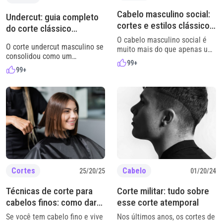
Cabelo masculino social:
Undercut: guia completo
cortes e estilos clássicos
do corte clássico
para um visual elegante
masculino
O cabelo masculino social é
O corte undercut masculino se
muito mais do que apenas um
consolidou como um
corte de cabelo: ele é um
99+
verdadeiro clássico da
cartão de visitas. Transmitir
99+
barbearia moderna. Mesmo
uma imagem alinhada e
com novas tendências
sofisticada pode fazer
surgindo, ele continua sendo
diferença tanto no ambiente
uma escolha forte para quem
de trabalho quanto em
busca estilo, personalidade e
eventos importantes, já que o
versatilidade. Os anos passam
visual comunica seriedade,
e o undercut aparece ainda
profissionalismo e cuidado
mais adaptável,
com a própria aparência. Esse
acompanhando mudanças de
estilo se destaca […]
comportamento e estética
masculina. O sucesso do
Cortes
Cabelo
25/20/25
01/20/24
cabelo undercut está
justamente […]
Técnicas de corte para
Corte militar: tudo sobre
cabelos finos: como dar
esse corte atemporal
volume e movimento
Se você tem cabelo fino e vive
Nos últimos anos, os cortes de