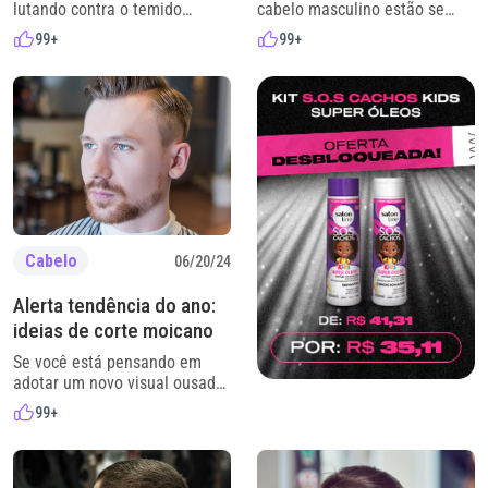
lutando contra o temido
cabelo masculino estão se
“efeito escorrido”, que é
modernizando e ganhando
99+
99+
aquele visual sem volume,
novos formatos,
murcho e com as pontas ralas,
especialmente os modelos
saiba que você não está
que combinam praticidade,
sozinha nessa. Muita gente
estilo e individualidade.
com esse tipo de fio sente
Dentro das inúmeras
dificuldade para deixar o
alternativas existentes, o corte
cabelo com vida, movimento e
militar para homens tem
presença. Parece que, por
ganhado cada vez mais
mais que […]
destaque. O corte militar é
usado desde a década de 40,
época do maior conflito
Cabelo
06/20/24
armado […]
Alerta tendência do ano:
ideias de corte moicano
Se você está pensando em
adotar um novo visual ousado
e cheio de estilo, o corte
99+
moicano pode ser a escolha
perfeita. Conhecido por seu
toque moderno e versátil, este
estilo pode ser adaptado de