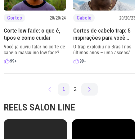
você se inspirar! Como é o
que não exige muita […]
corte de […]
Cortes
Cabelo
20/20/24
20/20/23
Corte low fade: o que é,
Cortes de cabelo trap: 5
tipos e como cuidar
inspirações para você
entrar no estilo
Você já ouviu falar no corte de
O trap explodiu no Brasil nos
cabelo masculino low fade?
últimos anos – uma ascensão
Esse estilo de corte degradê
rápida não só na música, mas
99+
99+
masculino é um dos mais
em todos os meios de
populares nos salões e
entretenimento. E já que
barbearias do Brasil, sendo
estamos falando deste, que é
uma escolha que agrada
muito mais do que um simples
desde os mais tradicionais até
gênero musical, é claro que
1
2
os mais ousados e criativos.
esse sucesso também reflete
Com laterais e nuca mais
na cultura, na moda e na
REELS SALON LINE
baixas, o corte low fade é
beleza. Pautados pela […]
ideal […]