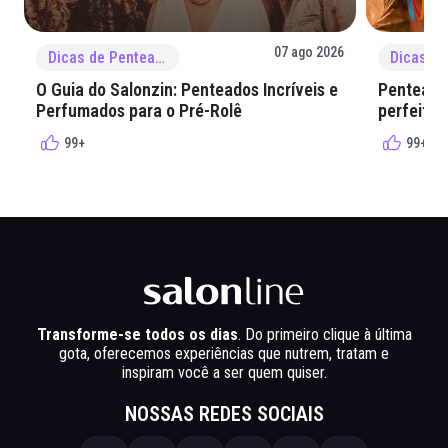
07 ago 2026
Dicas de Penteado
O Guia do Salonzin: Penteados Incríveis e
Penteados
Perfumados para o Pré-Rolê
perfeita 
99+
99+
Transforme-se todos os dias
. Do primeiro clique à última
gota, oferecemos experiências que nutrem, tratam e
inspiram você a ser quem quiser.
NOSSAS REDES SOCIAIS