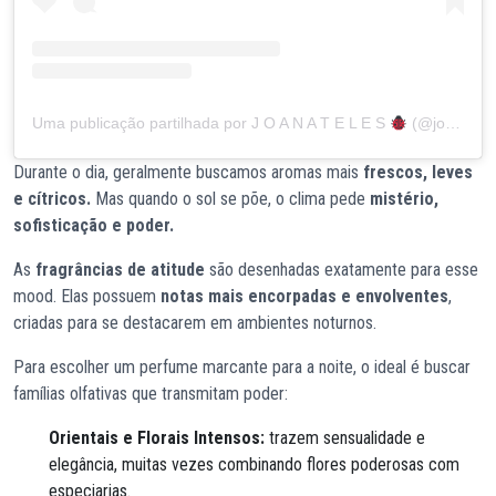
Uma publicação partilhada por J O A N A T E L E S
(@joanateles)
Durante o dia, geralmente buscamos aromas mais
frescos, leves
e cítricos.
Mas quando o sol se põe, o clima pede
mistério,
sofisticação e poder.
As
fragrâncias de atitude
são desenhadas exatamente para esse
mood. Elas possuem
notas mais encorpadas e envolventes
,
criadas para se destacarem em ambientes noturnos.
Para escolher um perfume marcante para a noite, o ideal é buscar
famílias olfativas que transmitam poder:
Orientais e Florais Intensos:
trazem sensualidade e
elegância, muitas vezes combinando flores poderosas com
especiarias.