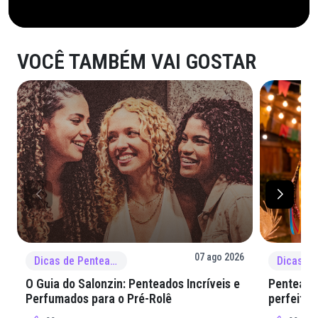
VOCÊ TAMBÉM VAI GOSTAR
07 ago 2026
Dicas de Penteado
O Guia do Salonzin: Penteados Incríveis e
Penteados
Perfumados para o Pré-Rolê
perfeita 