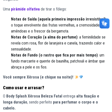
Uma
pirâmide olfativa
de tirar o fôlego:
Notas de Saída (aquela primeira impressão irresistível)
:
o toque envolvente das frutas vermelhas, a cremosidade das
amêndoas e o frescor da bergamota.
Notas de Coração (a alma do perfume)
: a feminilidade se
revela com rosa, flor de laranjeira e canela, trazendo calor e
sensualidade.
Notas de Fundo (o rastro que fica por mais tempo)
: um
fundo marcante e quente de baunilha, patchouli e âmbar que
abraça a pele e os fios.
Você sempre Xêrosa (e chique na noite)!
Como usar e arrasar?
O
Body Splash Xêrosa Beleza Fatal
entrega
alta fixação e
longa duração
, sendo perfeito
para perfumar o corpo e o
cabelo.