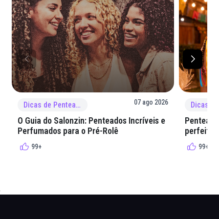
07 ago 2026
Dicas de Penteado
O Guia do Salonzin: Penteados Incríveis e
Penteados
Perfumados para o Pré-Rolê
perfeita 
99+
99+