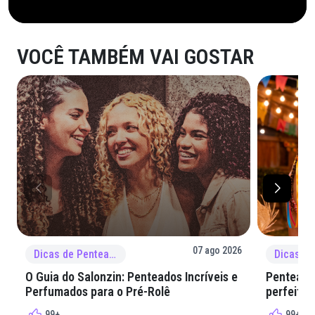
VOCÊ TAMBÉM VAI GOSTAR
07 ago 2026
Dicas de Penteado
O Guia do Salonzin: Penteados Incríveis e
Penteados
Perfumados para o Pré-Rolê
perfeita 
99+
99+