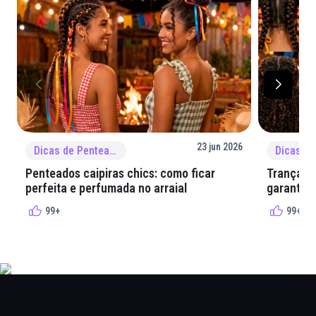
23 jun 2026
Dicas de Penteado
Penteados caipiras chics: como ficar
Tranças e
perfeita e perfumada no arraial
garantir 
99+
99+