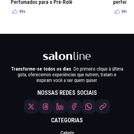
Perfumados para o Pré-Rolê
perfeita 
99+
99+
Transforme-se todos os dias
. Do primeiro clique à última
gota, oferecemos experiências que nutrem, tratam e
inspiram você a ser quem quiser.
NOSSAS REDES SOCIAIS
CATEGORIAS
Cabelo