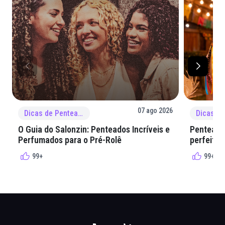
07 ago 2026
Dicas de Penteado
O Guia do Salonzin: Penteados Incríveis e
Penteados
Perfumados para o Pré-Rolê
perfeita 
99+
99+