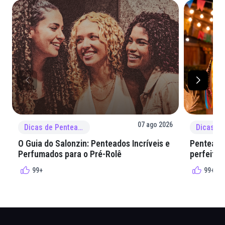
07 ago 2026
Dicas de Penteado
O Guia do Salonzin: Penteados Incríveis e
Penteados
Perfumados para o Pré-Rolê
perfeita 
99+
99+