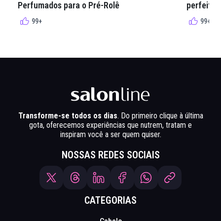
Perfumados para o Pré-Rolê
perfeita 
99+
99+
Transforme-se todos os dias
. Do primeiro clique à última
gota, oferecemos experiências que nutrem, tratam e
inspiram você a ser quem quiser.
NOSSAS REDES SOCIAIS
CATEGORIAS