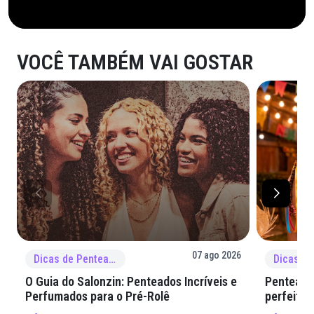
VOCÊ TAMBÉM VAI GOSTAR
07 ago 2026
Dicas de Penteado
O Guia do Salonzin: Penteados Incríveis e
Penteados
Perfumados para o Pré-Rolê
perfeita 