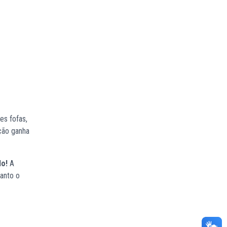
es fofas,
ação ganha
do!
A
uanto o