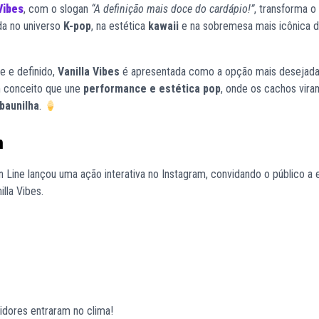
Vibes
, com o slogan
“A definição mais doce do cardápio!”
, transforma 
da no universo
K-pop
, na estética
kawaii
e na sobremesa mais icônica d
e e definido,
Vanilla Vibes
é apresentada como a opção mais desejada
m conceito que une
performance e estética pop
, onde os cachos vira
baunilha
.
m
on Line lançou uma ação interativa no Instagram, convidando o público a 
lla Vibes.
idores entraram no clima!