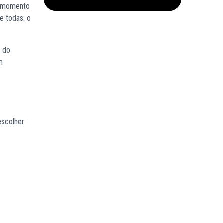
o momento
e todas: o
 do
m
escolher