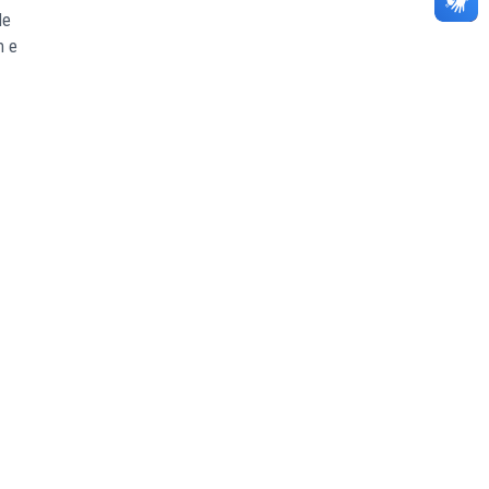
de
m e