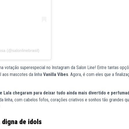
sa (@salonlinebrasil)
 votação superespecial no Instagram da Salon Line! Entre tantas opçõ
al aos mascotes da linha
Vanilla Vibes
. Agora, é com eles que a finaliz
 e Lala chegaram para deixar tudo ainda mais divertido e perfuma
 da linha, com cabelos fofos, corações criativos e sonhos tão grandes q
!
 digna de idols