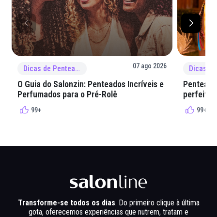
07 ago 2026
Dicas de Penteado
O Guia do Salonzin: Penteados Incríveis e
Penteados
Perfumados para o Pré-Rolê
perfeita 
99+
99+
Transforme-se todos os dias
. Do primeiro clique à última
gota, oferecemos experiências que nutrem, tratam e