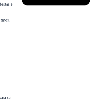
festas e
ramos.
para se