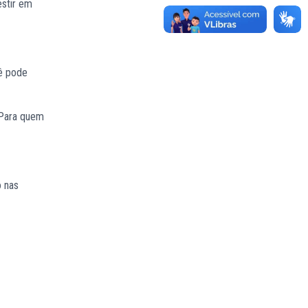
estir em
cê pode
 Para quem
o nas