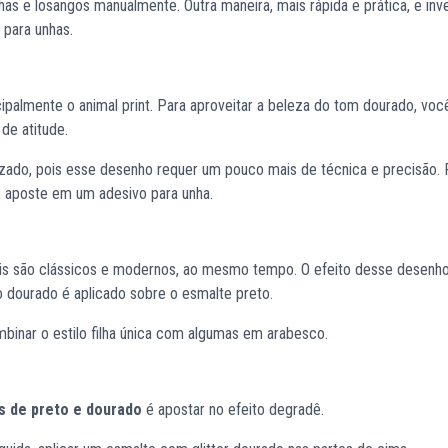
has e losangos manualmente. Outra maneira, mais rápida e prática, e inv
 para unhas.
ipalmente o animal print. Para aproveitar a beleza do tom dourado, vo
de atitude.
lizado, pois esse desenho requer um pouco mais de técnica e precisão.
, aposte em um adesivo para unha.
ois são clássicos e modernos, ao mesmo tempo. O efeito desse desenh
o dourado é aplicado sobre o esmalte preto.
mbinar o estilo filha única com algumas em arabesco.
s de preto e dourado
é apostar no efeito degradê.