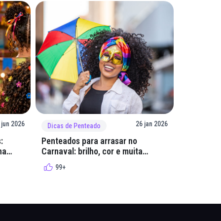
 jun 2026
26 jan 2026
Dicas de Penteado
Dicas de 
:
Penteados para arrasar no
GelaCola:
na
Carnaval: brilho, cor e muita
mega resi
criatividade
99+
99+