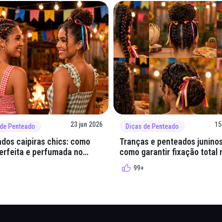
23 jun 2026
15
 de Penteado
Dicas de Penteado
dos caipiras chics: como
Tranças e penteados juninos
perfeita e perfumada no
como garantir fixação total 
quadrilha
99+