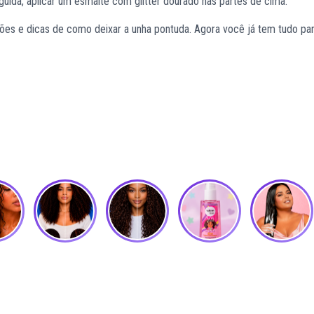
guida, aplicar um esmalte com glitter dourado nas partes de cima.
ações e dicas de como deixar a unha pontuda. Agora você já tem tudo par