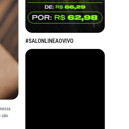
#SALONLINEAOVIVO
 nessa
e são