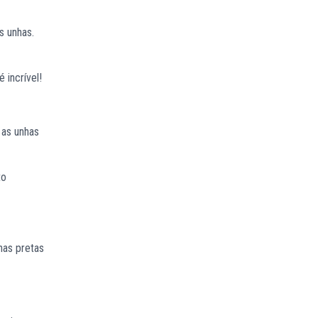
s unhas.
 incrível!
 as unhas
to
has pretas