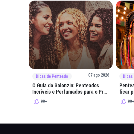
07 ago 2026
Dicas de Penteado
Dicas
O Guia do Salonzin: Penteados
Pentea
Incríveis e Perfumados para o Pré-
ficar 
Rolê
arraial
99+
99+