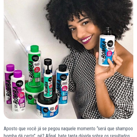
Aposto que você já se pegou naquele momento “será que shampoo
bomba dá certo”, né? Afinal, bate tanta dúvida sobre os resultados,