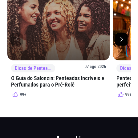
07 ago 2026
Dicas de Penteado
O Guia do Salonzin: Penteados Incríveis e
Penteados
Perfumados para o Pré-Rolê
perfeita 
99+
99+