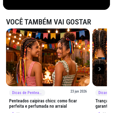
VOCÊ TAMBÉM VAI GOSTAR
23 jun 2026
Dicas de Penteado
Penteados caipiras chics: como ficar
Tranças e
perfeita e perfumada no arraial
garantir 