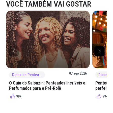
VOCÊ TAMBÉM VAI GOSTAR
07 ago 2026
Dicas de Penteado
O Guia do Salonzin: Penteados Incríveis e
Penteados
Perfumados para o Pré-Rolê
perfeita 
99+
99+