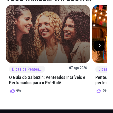
07 ago 2026
Dicas de Penteado
O Guia do Salonzin: Penteados Incríveis e
Penteados
Perfumados para o Pré-Rolê
perfeita 
99+
99+