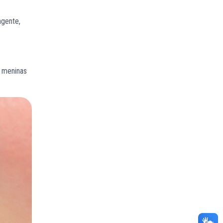
ngente,
s meninas