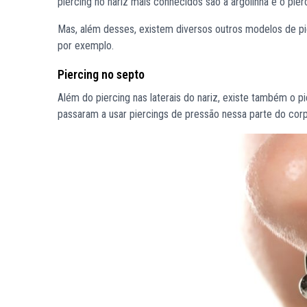
piercing no nariz mais conhecidos são a argolinha e o pier
Mas, além desses, existem diversos outros modelos de pie
por exemplo.
Piercing no septo
Além do piercing nas laterais do nariz, existe também o 
passaram a usar piercings de pressão nessa parte do corp