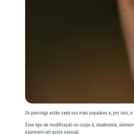
Os piercings estão cada vez mais populares e, por isso, a
Esse tipo de modificação no corpo é, atualmente, sinônimo 
exprimem um gosto pessoal.