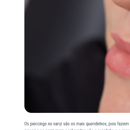
Os piercings no nariz são os mais queridinhos, pois faze