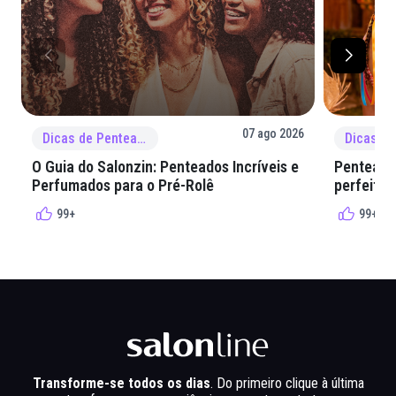
07 ago 2026
Dicas de Penteado
O Guia do Salonzin: Penteados Incríveis e
Penteados
Perfumados para o Pré-Rolê
perfeita 
99+
99+
Transforme-se todos os dias
. Do primeiro clique à última