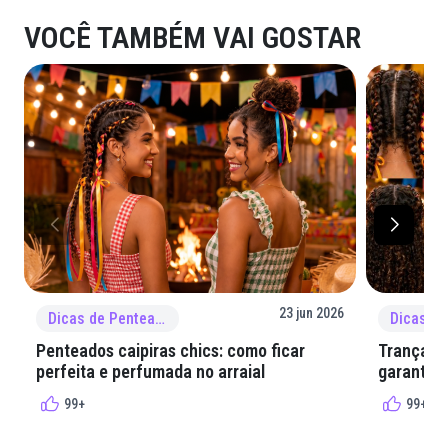
VOCÊ TAMBÉM VAI GOSTAR
23 jun 2026
Dicas de Penteado
Penteados caipiras chics: como ficar
Tranças e
perfeita e perfumada no arraial
garantir 
99+
99+