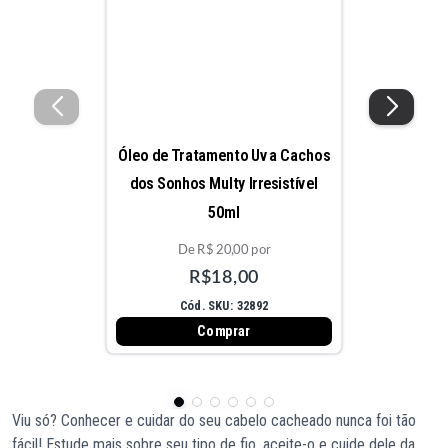
Óleo de Tratamento Uva Cachos
dos Sonhos Multy Irresistível
50ml
De R$ 20,00 por
R$18,00
Cód. SKU: 32892
Comprar
Viu só? Conhecer e cuidar do seu cabelo cacheado nunca foi tão
fácil! Estude mais sobre seu tipo de fio, aceite-o e cuide dele da