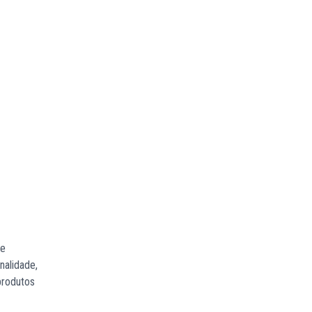
le
nalidade,
produtos