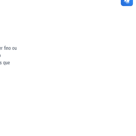
r fino ou
o
s que