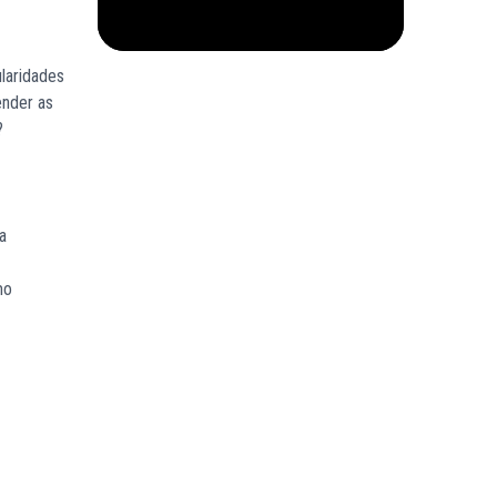
laridades
ender as
o?
a
mo