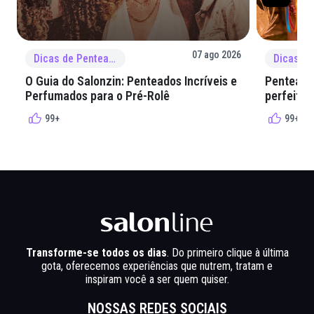
07 ago 2026
Dicas de Penteado
O Guia do Salonzin: Penteados Incríveis e
Penteados
Perfumados para o Pré-Rolê
perfeita 
99+
99+
Transforme-se todos os dias
. Do primeiro clique à última
gota, oferecemos experiências que nutrem, tratam e
inspiram você a ser quem quiser.
NOSSAS REDES SOCIAIS