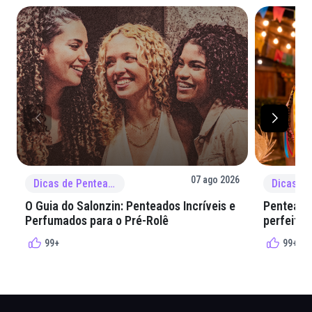
07 ago 2026
Dicas de Penteado
O Guia do Salonzin: Penteados Incríveis e
Penteados
Perfumados para o Pré-Rolê
perfeita 
99+
99+