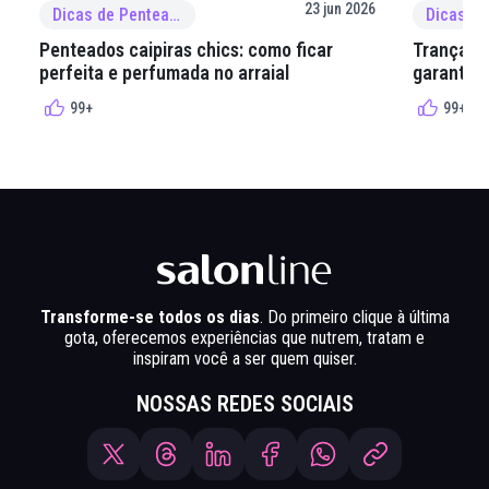
23 jun 2026
Dicas de Penteado
Penteados caipiras chics: como ficar
Tranças e
perfeita e perfumada no arraial
garantir 
99+
99+
Transforme-se todos os dias
. Do primeiro clique à última
gota, oferecemos experiências que nutrem, tratam e
inspiram você a ser quem quiser.
NOSSAS REDES SOCIAIS