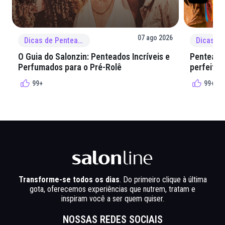
07 ago 2026
Dicas de Penteado
O Guia do Salonzin: Penteados Incríveis e
Penteados
Perfumados para o Pré-Rolê
perfeita 
99+
99+
Transforme-se todos os dias
. Do primeiro clique à última
gota, oferecemos experiências que nutrem, tratam e
inspiram você a ser quem quiser.
NOSSAS REDES SOCIAIS