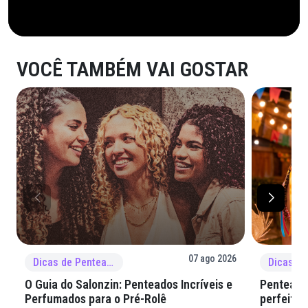
VOCÊ TAMBÉM VAI GOSTAR
07 ago 2026
Dicas de Penteado
O Guia do Salonzin: Penteados Incríveis e
Penteados
Perfumados para o Pré-Rolê
perfeita 