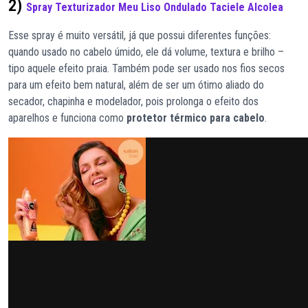
2)
Spray Texturizador Meu Liso Ondulado Taciele Alcolea
Esse spray é muito versátil, já que possui diferentes funções:
quando usado no cabelo úmido, ele dá volume, textura e brilho –
tipo aquele efeito praia. Também pode ser usado nos fios secos
para um efeito bem natural, além de ser um ótimo aliado do
secador, chapinha e modelador, pois prolonga o efeito dos
aparelhos e funciona como
protetor térmico para cabelo
.