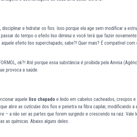
isciplinar e hidratar os fios. Isso porque ela age sem modificar a estr
 passar do tempo o efeito liso diminui e você terá que fazer novamente
 aquele efeito liso superchapado, sabe?! Quer mais? É compatível com 
RMOL, ok?! Até porque essa substância é proibida pela Anvisa (Agênc
 que provoca a saúde.
orcionar aquele
liso chapado
e lindo em cabelos cacheados, crespos e
e abre as cutículas dos fios e penetra na fibra capilar, modificando a 
mpre – a não ser as partes que forem surgindo e crescendo na raiz. Vale 
s as químicas. Abaixo alguns deles: