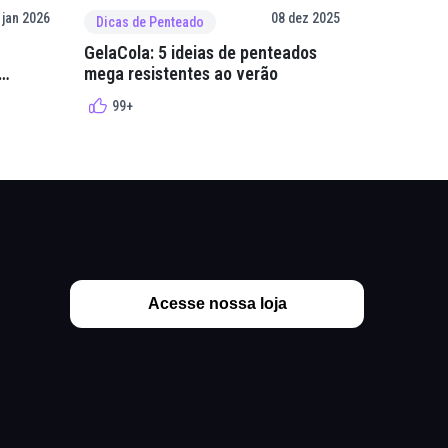
 jan 2026
08 dez 2025
Dicas de Penteado
Dicas de 
GelaCola: 5 ideias de penteados
Penteados
mega resistentes ao verão
cacheados
cachos
99+
99+
Acesse nossa loja