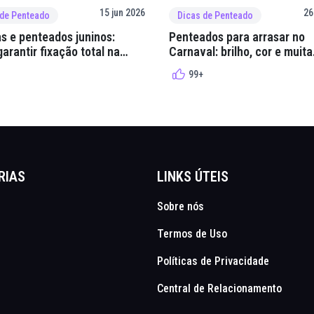
15 jun 2026
26
 de Penteado
Dicas de Penteado
s e penteados juninos:
Penteados para arrasar no
arantir fixação total na
Carnaval: brilho, cor e muita
lha
criatividade
99+
RIAS
LINKS ÚTEIS
Sobre nós
Termos de Uso
Políticas de Privacidade
Central de Relacionamento