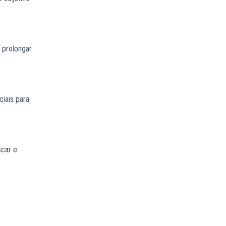
 prolongar
iais para
scar e