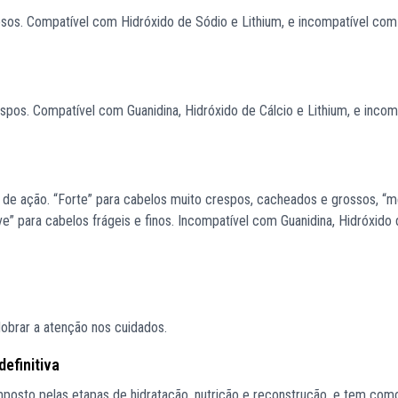
sos. Compatível com Hidróxido de Sódio e Lithium, e incompatível com
spos. Compatível com Guanidina, Hidróxido de Cálcio e Lithium, e incom
de ação. “Forte” para cabelos muito crespos, cacheados e grossos, “m
e” para cabelos frágeis e finos. Incompatível com Guanidina, Hidróxido
obrar a atenção nos cuidados.
efinitiva
posto pelas etapas de hidratação, nutrição e reconstrução, e tem com