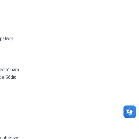
patível
édio” para
 de Sódio
o objetivo