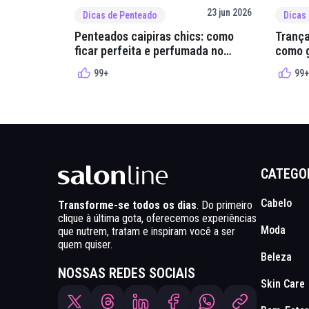
23 jun 2026
Dicas de Penteado
Dicas
Penteados caipiras chics: como
Trança
ficar perfeita e perfumada no
como g
arraial
quadri
99+
99+
CATEGO
Cabelo
Transforme-se todos os dias
. Do primeiro
clique à última gota, oferecemos experiências
Moda
que nutrem, tratam e inspiram você a ser
quem quiser.
Beleza
NOSSAS REDES SOCIAIS
Skin Care