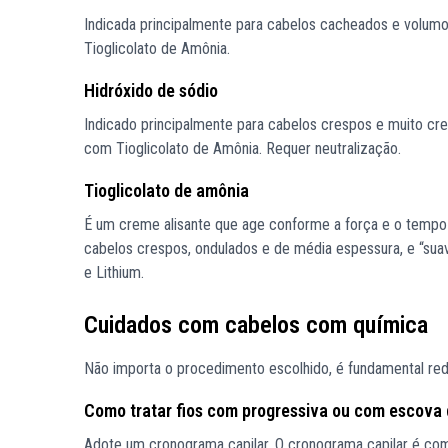
Indicada principalmente para cabelos cacheados e volumo
Tioglicolato de Amônia.
Hidróxido de sódio
Indicado principalmente para cabelos crespos e muito cre
com Tioglicolato de Amônia. Requer neutralização.
Tioglicolato de amônia
É um creme alisante que age conforme a força e o tempo 
cabelos crespos, ondulados e de média espessura, e “suav
e Lithium.
Cuidados com cabelos com química
Não importa o procedimento escolhido, é fundamental red
Como tratar fios com progressiva ou com escova d
Adote um cronograma capilar. O cronograma capilar é com