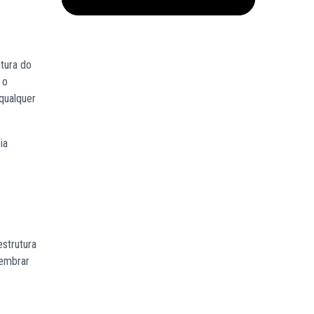
utura do
 o
qualquer
ia
estrutura
lembrar