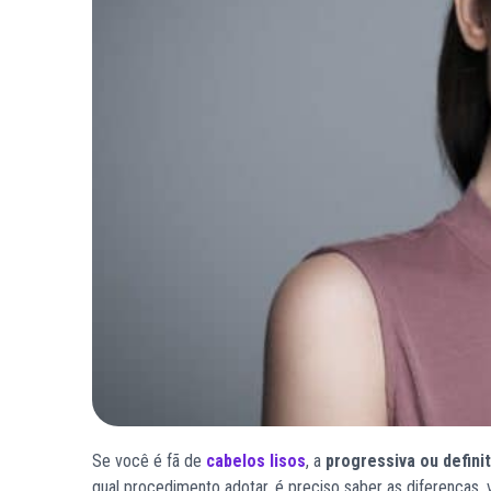
Se você é fã de
cabelos lisos
, a
progressiva ou definit
qual procedimento adotar, é preciso saber as diferenças,