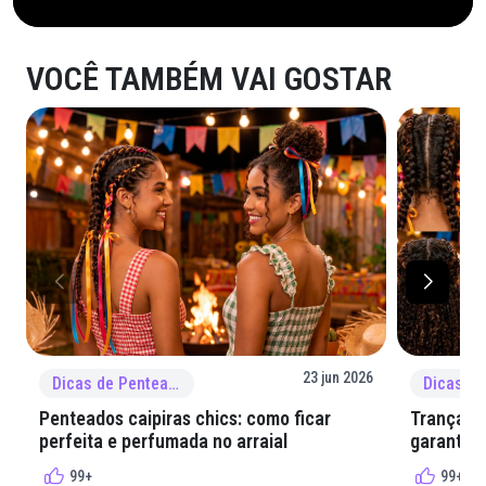
VOCÊ TAMBÉM VAI GOSTAR
23 jun 2026
Dicas de Penteado
Penteados caipiras chics: como ficar
Tranças e
perfeita e perfumada no arraial
garantir 
99+
99+