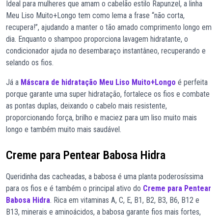
Ideal para mulheres que amam o cabelão estilo Rapunzel, a linha
Meu Liso Muito+Longo tem como lema a frase “não corta,
recupera!”, ajudando a manter o tão amado comprimento longo em
dia. Enquanto o shampoo proporciona lavagem hidratante, o
condicionador ajuda no desembaraço instantâneo, recuperando e
selando os fios.
Já a
Máscara de hidratação Meu Liso Muito+Longo
é perfeita
porque garante uma super hidratação, fortalece os fios e combate
as pontas duplas, deixando o cabelo mais resistente,
proporcionando força, brilho e maciez para um liso muito mais
longo e também muito mais saudável.
Creme para Pentear Babosa Hidra
Queridinha das cacheadas, a babosa é uma planta poderosíssima
para os fios e é também o principal ativo do
Creme para Pentear
Babosa Hidra
. Rica em vitaminas A, C, E, B1, B2, B3, B6, B12 e
B13, minerais e aminoácidos, a babosa garante fios mais fortes,