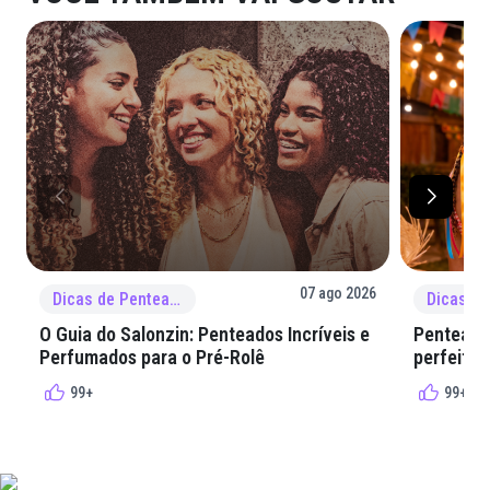
07 ago 2026
Dicas de Penteado
O Guia do Salonzin: Penteados Incríveis e
Penteados
Perfumados para o Pré-Rolê
perfeita 
99+
99+